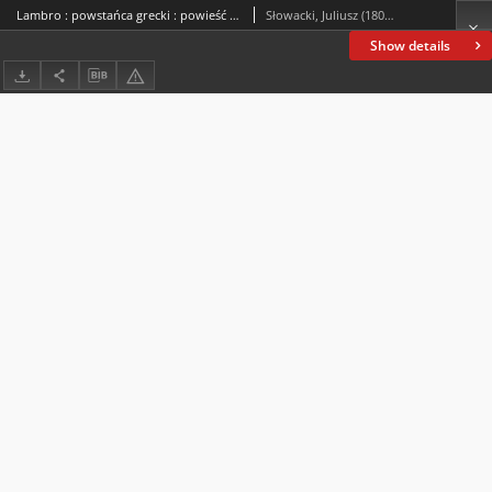
Lambro : powstańca grecki : powieść poetyczna w dwóch pieśniach
Słowacki, Juliusz (1809-1849)
Show details