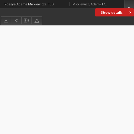
Poezye Adama Mickiewicza. T. 3
Mickiewicz, Adam (1798-1855)
Show details