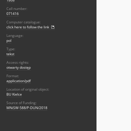
1868
Call number:
071416
Computer catalogue:
click here to follow the link
Language:
pol
Type:
tekst
Access rights:
otwarty dostęp
Format:
application/pdf
Location of original object:
BU Kielce
Source of Funding:
MNiSW-588/P-DUN/2018