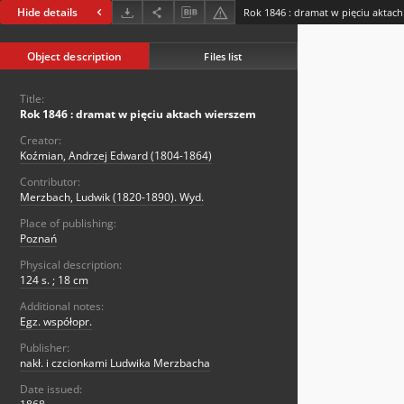
Hide details
Rok 1846 : dramat w pięciu aktac
Object description
Files list
Title:
Rok 1846 : dramat w pięciu aktach wierszem
Creator:
Koźmian, Andrzej Edward (1804-1864)
Contributor:
Merzbach, Ludwik (1820-1890). Wyd.
Place of publishing:
Poznań
Physical description:
124 s. ; 18 cm
Additional notes:
Egz. współopr.
Publisher:
nakł. i czcionkami Ludwika Merzbacha
Date issued: