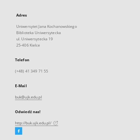
Adres
Uniwersytet Jana Kochanowskiego
Biblioteka Uniwersytecka
ul. Uniwersytecka 19
25-406 Kielce
Telefon
(+48) 41 349 71 55
E-Mail
buk@ujk.edu.pl
Odwiedź nas!
http://buk.ujk.edu.pl/
Facebook
Link