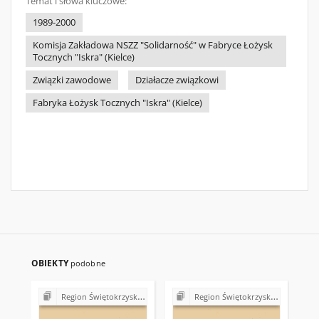
Temat i słowa kluczowe:
1989-2000
Komisja Zakładowa NSZZ "Solidarność" w Fabryce Łożysk
Tocznych "Iskra" (Kielce)
Związki zawodowe
Działacze związkowi
Fabryka Łożysk Tocznych "Iskra" (Kielce)
OBIEKTY
podobne
Region Świętokrzyski NSZZ "Solidarność". Delegatura Starachowice
Region Świętokrzyski NSZZ "Solidarność". Delegatura Starachowice