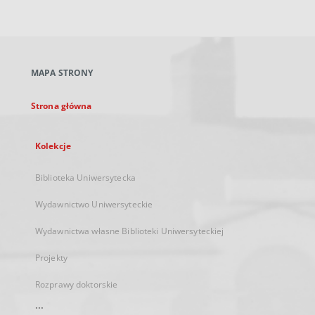
zewnętrzny,
otworzy
się
w
nowej
MAPA STRONY
karcie
Strona główna
Kolekcje
Biblioteka Uniwersytecka
Wydawnictwo Uniwersyteckie
Wydawnictwa własne Biblioteki Uniwersyteckiej
Projekty
Rozprawy doktorskie
...