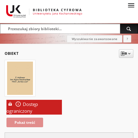
Wyszukiwanie zaawansowane
?
OBIEKT
Dostęp
ograniczony
Pokaż treść