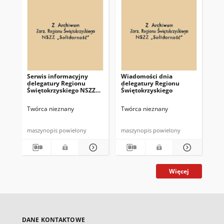
Serwis informacyjny
Wiadomości dnia
Uc
delegatury Regionu
delegatury Regionu
Re
Świętokrzyskiego NSZZ
Świętokrzyskiego
Św
"Solidarność"
"So
z d
Twórca nieznany
Twórca nieznany
Twó
maszynopis powielony
maszynopis powielony
mas
Więcej
DANE KONTAKTOWE