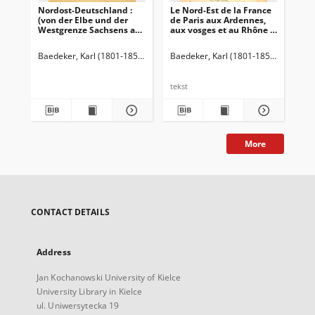
Nordost-Deutschland :
Le Nord-Est de la France
Le 
(von der Elbe und der
de Paris aux Ardennes,
du 
Westgrenze Sachsens an)
aux vosges et au Rhône :
et 
nebst Dänemark :
manuel du voyageur
ma
Handbuch für Reisende /
ave
Baedeker, Karl (1801-1859)
Baedeker, Karl (1801-1859)
Bae
tekst
tek
More
CONTACT DETAILS
Address
Jan Kochanowski University of Kielce
University Library in Kielce
ul. Uniwersytecka 19