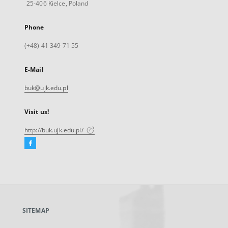
25-406 Kielce, Poland
Phone
(+48) 41 349 71 55
E-Mail
buk@ujk.edu.pl
Visit us!
http://buk.ujk.edu.pl/
Facebook
External
link,
will
open
in
a
SITEMAP
new
tab