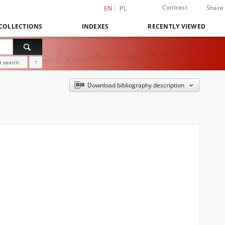
Contrast
Share
EN
PL
COLLECTIONS
INDEXES
RECENTLY VIEWED
 search
?
Download bibliography description