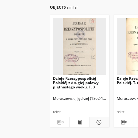
OBJECTS
similar
Dzieje Rzeczypospolitéj
Dzieje Rzec
Polskiéj z drugiej połowy
Polskiéj. T. 
piętnastego wieku. T. 3
Moraczewski, Jędrzej (1802-1855)
Moraczewski
tekst
tekst