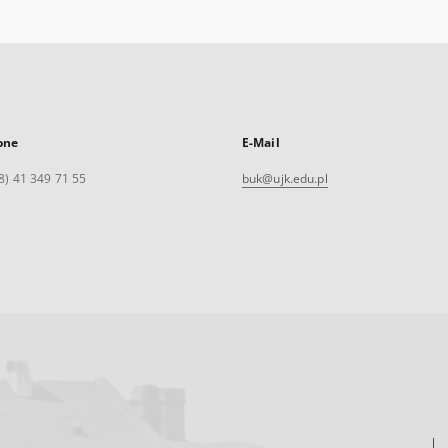
one
E-Mail
8) 41 349 71 55
buk@ujk.edu.pl