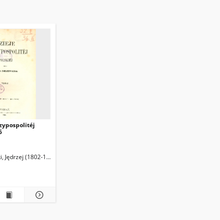
zypospolitéj
6
, Jędrzej (1802-1855)