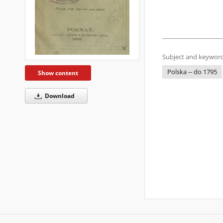
Subject and keyword
Polska -- do 1795
Show content
Download