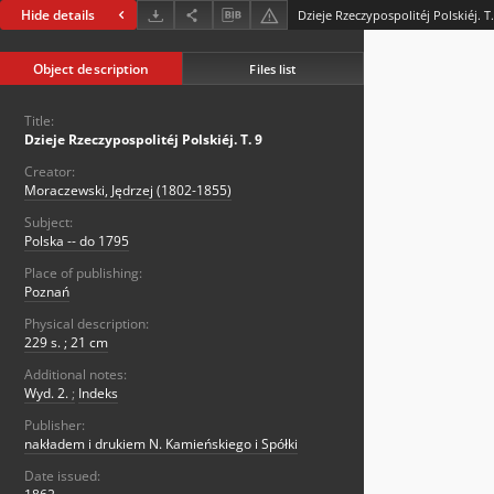
Hide details
Dzieje Rzeczypospolitéj Polskiéj. T.
Object description
Files list
Title:
Dzieje Rzeczypospolitéj Polskiéj. T. 9
Creator:
Moraczewski, Jędrzej (1802-1855)
Subject:
Polska -- do 1795
Place of publishing:
Poznań
Physical description:
229 s. ; 21 cm
Additional notes:
Wyd. 2.
;
Indeks
Publisher:
nakładem i drukiem N. Kamieńskiego i Spółki
Date issued: