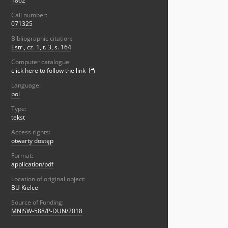
1862
Call number:
071325
Bibliographic citation:
Estr., cz. 1, t. 3, s. 164
Computer catalogue:
click here to follow the link
Language:
pol
Type:
tekst
Access rights:
otwarty dostęp
Format:
application/pdf
Location of original object:
BU Kielce
Source of Funding:
MNiSW-588/P-DUN/2018