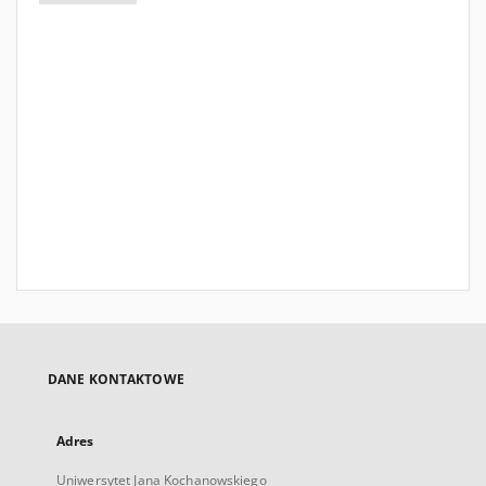
DANE KONTAKTOWE
Adres
Uniwersytet Jana Kochanowskiego