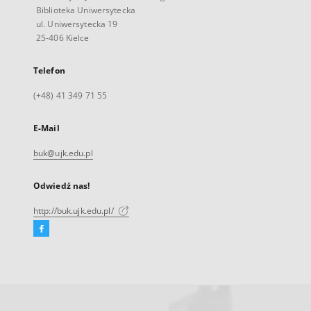
Biblioteka Uniwersytecka
ul. Uniwersytecka 19
25-406 Kielce
Telefon
(+48) 41 349 71 55
E-Mail
buk@ujk.edu.pl
Odwiedź nas!
http://buk.ujk.edu.pl/
Facebook
Link
zewnętrzny,
otworzy
się
w
nowej