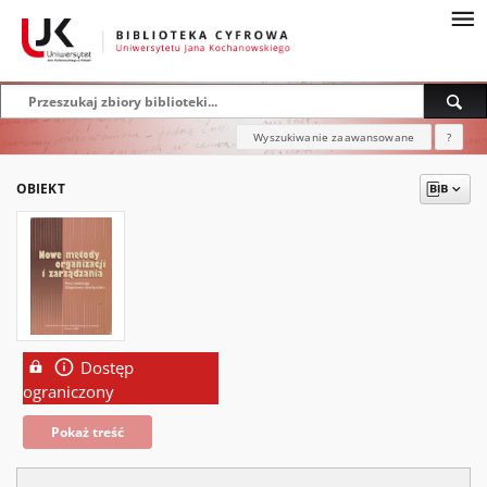
Wyszukiwanie zaawansowane
?
OBIEKT
Dostęp
ograniczony
Pokaż treść