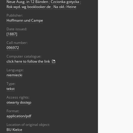
Neue Ausg. in 12 Bänden
;
Czcionka gotycka
;
Rok wyd. wg booklooker.de
;
Na okł.: Heine
Publisher:
Hoffmann und Campe
Date issued:
[1887]
Call number:
096972
Computer catalogue:
click here to follow the link
Language:
niemiecki
Type:
tekst
Access rights:
otwarty dostęp
Format:
application/pdf
Location of original object:
BU Kielce