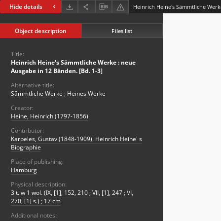
Hide details
Object description
Files list
Title:
Heinrich Heine's Sämmtliche Werke : neue
Ausgabe in 12 Bänden. [Bd. 1-3]
Alternative title:
Sämmtliche Werke
;
Heines Werke
Creator:
Heine, Heinrich (1797-1856)
Contributor:
Karpeles, Gustav (1848-1909). Heinrich Heine' s
Biographie
Place of publishing:
Hamburg
Physical description:
3 t. w 1 wol. (IX, [1], 152, 210 ; VII, [1], 247 ; VI,
270, [1] s.) ; 17 cm
Additional notes: