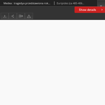
Medea : tragedya przedstawiona roku 431 przed. Chr.
Euripides (ca 485-406 a.C.)
Show details