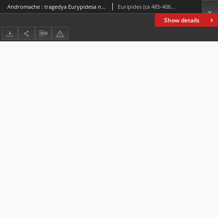
Andromache : tragedya Eurypidesa napisana w czasie pierwszej połowy wojny peloponeskiej
Euripides (ca 485-406 a.C.)
Show details