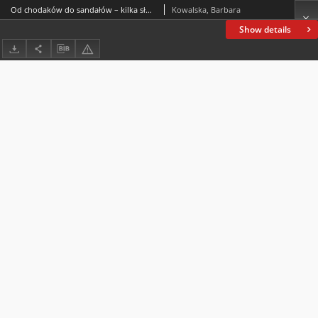
Od chodaków do sandałów – kilka słów o ewolucji średniowiecznych kronikarskich opowieści
Kowalska, Barbara
Show details