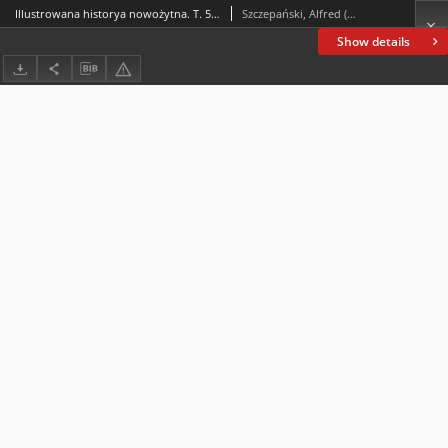
Illustrowana historya nowożytna. T. 5, Od czasów sukcesyjnej wojny hiszpańskiej aż do końca sukcesyjnej wojny austryackiej : według wydawnictwa Spamera
Szczepański, Alfred (1840-1909)
Show details