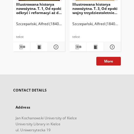
Illustrowana historya
Illustrowana historya
Ill
nowożytna. T. 1, Od epoki
nowożytna. T. 3, Od epoki
now
odkryć i reformacyi aż do
wojny trzydziestoletniej
woj
panowania Filipa II :
aż do upadku monarchii
Mo
według wydawnictwa
w Anglii : według
do
Szczepański, Alfred (1840-1909)
Pieniążek, Czesław (1844-1917). Opra
Szczepański, Alfred (1840-1909)
Pie
Szc
Spamera
wydawnictwa Spamera
trz
we
Sp
tekst
tekst
tek
More
CONTACT DETAILS
Address
Jan Kochanowski University of Kielce
University Library in Kielce
ul. Uniwersytecka 19