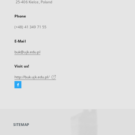
25-406 Kielce, Poland
Phone
(+48) 41 349 71 55
E-Mail
buk@ujk.edu.pl
Visit us!
http://buk.ujk.edu.pl/
Facebook
External
link,
will
open
in
a
SITEMAP
new
tab