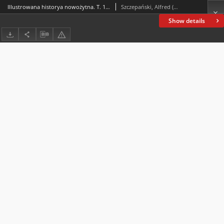
Illustrowana historya nowożytna. T. 1, Od epoki odkryć i reformacyi aż do panowania Filipa II : według wydawnictwa Spamera
Szczepański, Alfred (1840-1909)
Show details