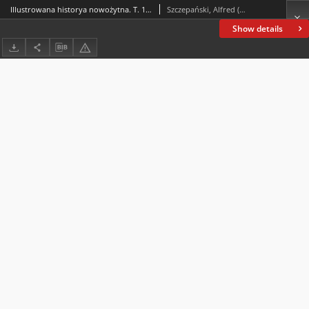
Illustrowana historya nowożytna. T. 1, Od epoki odkryć i reformacyi aż do panowania Filipa II : według wydawnictwa Spamera
Szczepański, Alfred (1840-1909)
Show details