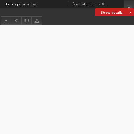
Utwory powieściowe
Żeromski, Stefan (1864-1925)
Show details