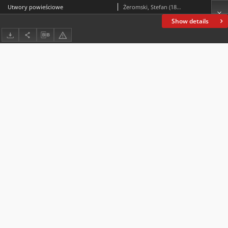
Utwory powieściowe
Żeromski, Stefan (1864-1925)
Show details