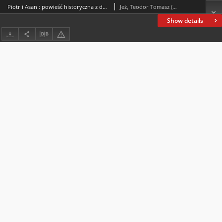
Piotr i Asan : powieść historyczna z dziejów Słowian bałkańskich z XII-go wieku
Jeż, Teodor Tomasz (1824-1915)
Show details