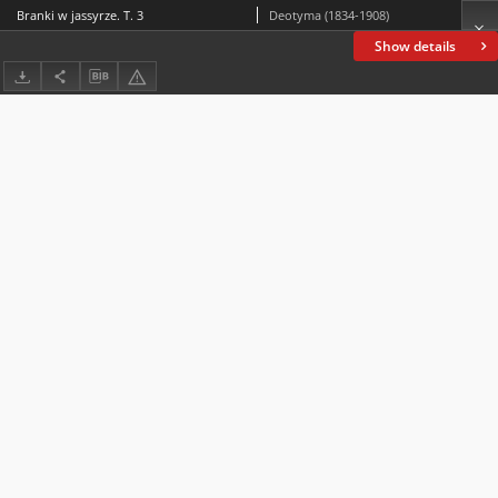
Branki w jassyrze. T. 3
Deotyma (1834-1908)
Show details