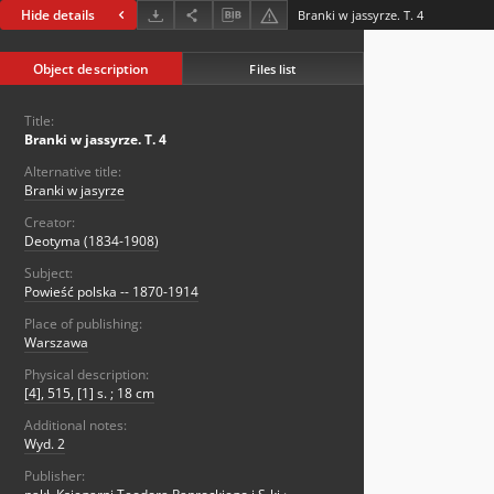
Hide details
Branki w jassyrze. T. 4
Object description
Files list
Title:
Branki w jassyrze. T. 4
Alternative title:
Branki w jasyrze
Creator:
Deotyma (1834-1908)
Subject:
Powieść polska -- 1870-1914
Place of publishing:
Warszawa
Physical description:
[4], 515, [1] s. ; 18 cm
Additional notes:
Wyd. 2
Publisher: