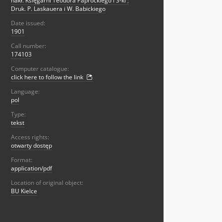
nakł. Księgarni Teodora Paprockiego i S-ki
;
Druk. P. Laskauera i W. Babickiego
Date issued:
1901
Call number:
174103
Computer catalogue:
click here to follow the link
Language:
pol
Type:
tekst
Access rights:
otwarty dostęp
Format:
application/pdf
Location of original object:
BU Kielce