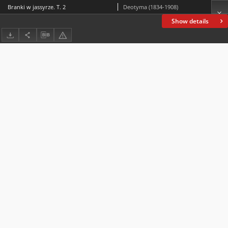
Branki w jassyrze. T. 2
Deotyma (1834-1908)
Show details