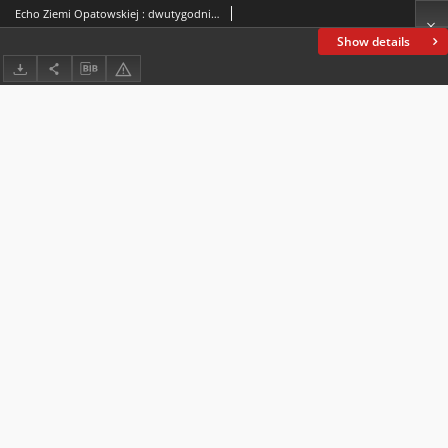
Echo Ziemi Opatowskiej : dwutygodnik niezależny, omawiający sprawy gospodarczo-społeczne i polityczne powiatu. 1932, nr 18
Show details