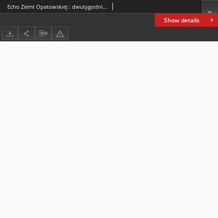
Echo Ziemi Opatowskiej : dwutygodnik niezależny, omawiający sprawy gospodarczo-społeczne i polityczne powiatu. 1932, nr 4
Show details