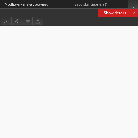
Modlitwa Pańska : powieść
Zapolska, Gabriela (1857-1921)
Show details