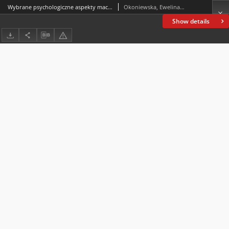
Wybrane psychologiczne aspekty macierzyństwa. Warsztaty wzmacniające kompetencje społeczne kobiet
Okoniewska, Ewelina; Gwiazdowska-Stańczak, Sylwia
Show details