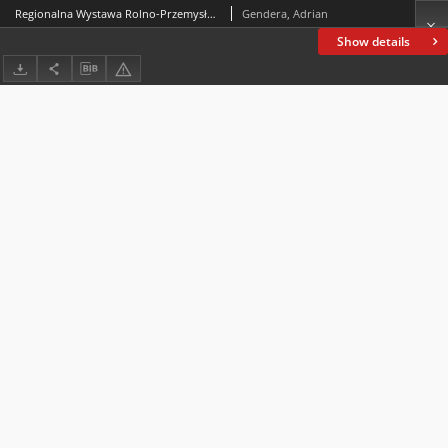
Regionalna Wystawa Rolno-Przemysłowa w Lesznie (24 VIII – 14 IX 1947) w perspektywie społeczno-politycznej powojnia. Studium przypadku
Gendera, Adrian
Show details