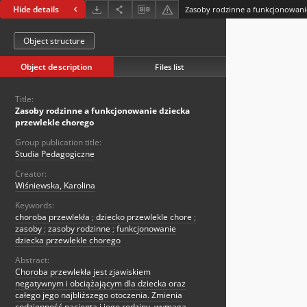
Hide details
Object structure
Object description
Files list
Title:
Zasoby rodzinne a funkcjonowanie dziecka
przewlekle chorego
Group publication title:
Studia Pedagogiczne
Creator:
Wiśniewska, Karolina
Keywords:
choroba przewlekła
;
dziecko przewlekle chore
;
zasoby
;
zasoby rodzinne
;
funkcjonowanie
dziecka przewlekle chorego
Abstract:
Choroba przewlekła jest zjawiskiem
negatywnym i obciążającym dla dziecka oraz
całego jego najbliższego otoczenia. Zmienia
codzienność pacjenta i jego rodziny, wymaga