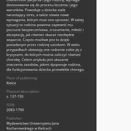
dostosowania się do procesu leczenia i jego
warunków. Powoduje u dziecka stale
narastający stres, a także stawia nowe
wymagania, którym musi ono sprostać. W takiej
sytuacji to rodzina powinna zapewnić mu
poczucie bezpieczeństwa, zrozumienie, miłość i
akceptację, jak również okazać niezbędne
wsparcie. Często możliwe jest to dzięki
posiadanym przez rodzinę zasobom. W wielu
przypadkach ułatwiają one radzenie sobie jej z
kryzysami, do których można zaliczyć również
chorobę. Celem artykułu jest ukazanie
znaczenia zasobów, jakimi dysponuje rodzina,
dla funkcjonowania dziecka przewlekle chorego.
Place of publishing:
Kielce
Physical description:
s. 137-150
ISSN:
2083-179X
Publisher:
Wydawnictwo Uniwersytetu Jana
Kochanowskiego w Kielcach