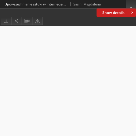
Upowszechnianie sztuki w internecie w czasie pandemii COVID-19 – między nadmiernym pesymizmem a hurraoptymizmem
Sasin, Magdalena
Show details