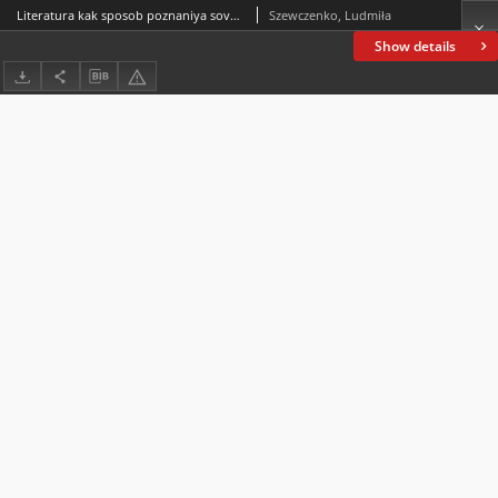
Literatura kak sposob poznaniya sovremennoy Rossii. (Retsenziya na Liliana Kalita, Wybrane zagadnienia z najnowszej prozy rosyjskiej. Skrypt dla studentów 1 roku rosjoznawstwa, Gdańsk 2020, 188 s.) Literature as a way of comprehending today’s Russia(review of the textbook by Prof. Liliana Kalita “Selected aspects of contemporary Russian prose”, Gdańsk 2020, 188 p.)
Szewczenko, Ludmiła
Show details