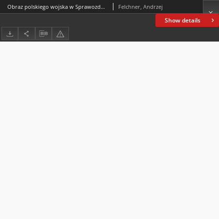
Obraz polskiego wojska w Sprawozdaniu statystycznym o stanie zdrowotnym armji w okresie dziesięciolecia 1922-1931
Felchner, Andrzej
Show details