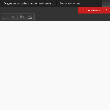
Organizacja społecznej pomocy medycznej w Królestwie Polskim na przełomie XIX i XX w. Między dobroczynnością a nowoczesnym systemem opieki
Bołdyrew, Aneta
Show details