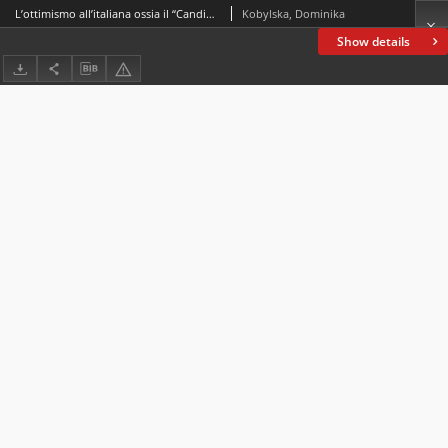
L’ottimismo all’italiana ossia il “Candido” nel XXI secolo
Kobylska, Dominika
Show details