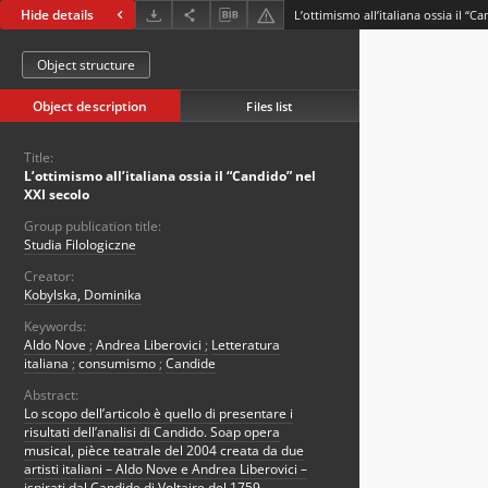
Hide details
L’ottimismo all’italiana ossia il “C
Object structure
Object description
Files list
Title:
L’ottimismo all’italiana ossia il “Candido” nel
XXI secolo
Group publication title:
Studia Filologiczne
Creator:
Kobylska, Dominika
Keywords:
Aldo Nove
;
Andrea Liberovici
;
Letteratura
italiana
;
consumismo
;
Candide
Abstract:
Lo scopo dell’articolo è quello di presentare i
risultati dell’analisi di Candido. Soap opera
musical, pièce teatrale del 2004 creata da due
artisti italiani – Aldo Nove e Andrea Liberovici –
ispirati dal Candide di Voltaire del 1759.