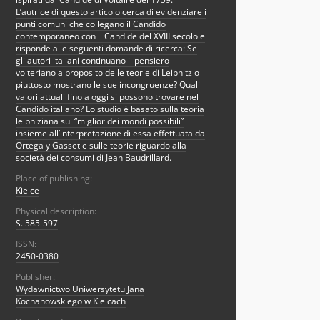
L’autrice di questo articolo cerca di evidenziare i
punti comuni che collegano il Candido
contemporaneo con il Candide del XVIII secolo e
risponde alle seguenti domande di ricerca: Se
gli autori italiani continuano il pensiero
volteriano a proposito delle teorie di Leibnitz o
piuttosto mostrano le sue incongruenze? Quali
valori attuali fino a oggi si possono trovare nel
Candido italiano? Lo studio è basato sulla teoria
leibniziana sul “miglior dei mondi possibili”
insieme all’interpretazione di essa effettuata da
Ortega y Gasset e sulle teorie riguardo alla
società dei consumi di Jean Baudrillard.
Place of publishing:
Kielce
Physical description:
S. 585-597
ISSN:
2450-0380
Publisher:
Wydawnictwo Uniwersytetu Jana
Kochanowskiego w Kielcach