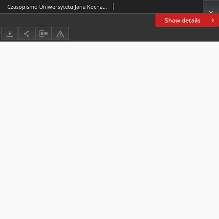
Czasopismo Uniwersytetu Jana Kochanowskiego w Kielcach. 2021, nr 2
Show details