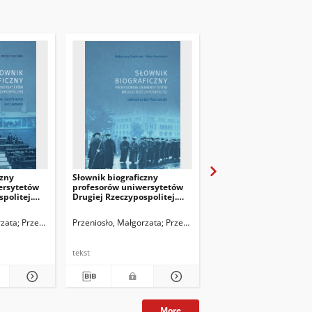
Almanach Historycz
czny
Słownik biograficzny
Spółdzielnia Pracy Wy
ersytetów
profesorów uniwersytetów
Zabawkarskich „Miś” w
politej.
Drugiej Rzeczypospolitej.
Łomży1958–1992
 Kazimierza
Uniwersytet Poznański
rzata
Przeniosło, Marek
Przeniosło, Małgorzata
Przeniosło, Marek
Przeniosło, Małgorzata
tekst
tekst
More