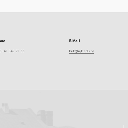
one
E-Mail
8) 41 349 71 55
buk@ujk.edu.pl