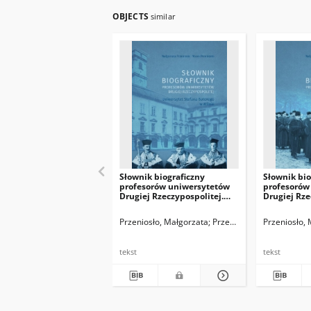
OBJECTS
similar
Słownik biograficzny
Słownik bio
profesorów uniwersytetów
profesorów
Drugiej Rzeczypospolitej.
Drugiej Rze
Uniwersytet Stefana
Uniwersyte
Batorego w Wilnie
Przeniosło, Małgorzata
Przeniosło, Marek
Przeniosło,
tekst
tekst