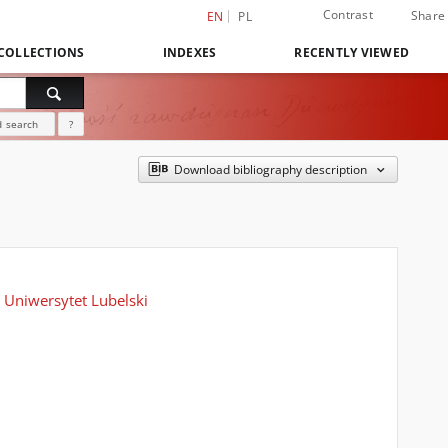
Contrast
Share
EN
PL
COLLECTIONS
INDEXES
RECENTLY VIEWED
 search
?
Download bibliography description
i Uniwersytet Lubelski