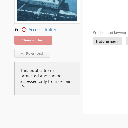
Access Limited
Subject and keyword
Show content
historia nauki
Download
This publication is
protected and can be
accessed only from certain
IPs.