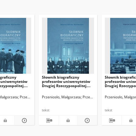
graficzny
Słownik biograficzny
Słownik biografi
 uniwersytetów
profesorów uniwersytetów
profesorów uniw
czypospolitej.
Drugiej Rzeczypospolitej.
Drugiej Rzeczypos
t Warszawski
Uniwersytet Jagielloński
Uniwersytet Jana
we Lwowie
 Małgorzata
Przeniosło, Marek
Przeniosło, Małgorzata
Przeniosło, Marek
Przeniosło, Małgo
tekst
tekst