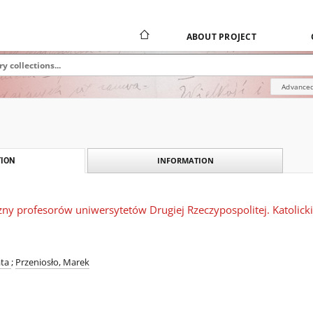
ABOUT PROJECT
Advanced
INFORMATION
ION
zny profesorów uniwersytetów Drugiej Rzeczypospolitej. Katolick
ata
;
Przeniosło, Marek