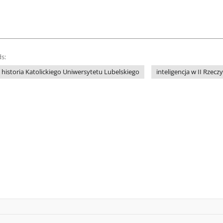
s:
historia Katolickiego Uniwersytetu Lubelskiego
inteligencja w II Rzecz