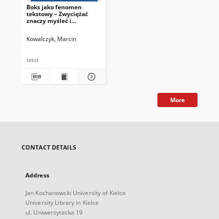
Boks jako fenomen
tekstowy – Zwyciężać
znaczy myśleć i
pięściarskie przesłanie
Leopolda Tyrmanda
Kowalczyk, Marcin
tekst
More
CONTACT DETAILS
Address
Jan Kochanowski University of Kielce
University Library in Kielce
ul. Uniwersytecka 19