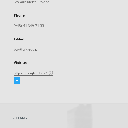
25-406 Kielce, Poland
Phone
(+48) 41 349 71 55
E-Mail
buk@ujk.edu.pl
Visit us!
http://buk.ujk.edu.pl/
Facebook
External
link,
will
open
in
a
SITEMAP
new
tab