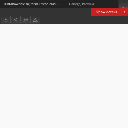
Kształtowanie się form i treści czasu wolnego na przestrzeni minionego wieku
Hanyga, Patrycja
Show details