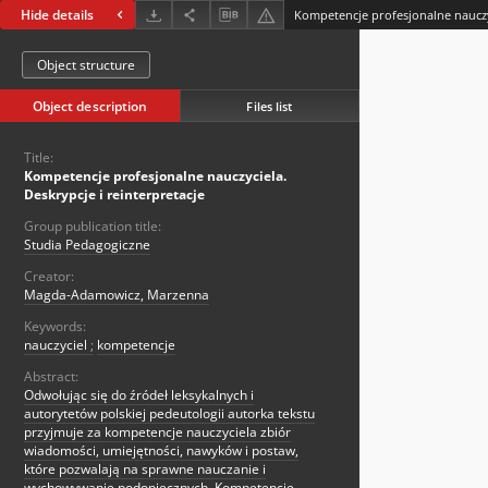
Hide details
Object structure
Object description
Files list
Title:
Kompetencje profesjonalne nauczyciela.
Deskrypcje i reinterpretacje
Group publication title:
Studia Pedagogiczne
Creator:
Magda-Adamowicz, Marzenna
Keywords:
nauczyciel
;
kompetencje
Abstract:
Odwołując się do źródeł leksykalnych i
autorytetów polskiej pedeutologii autorka tekstu
przyjmuje za kompetencje nauczyciela zbiór
wiadomości, umiejętności, nawyków i postaw,
które pozwalają na sprawne nauczanie i
wychowywanie podopiecznych. Kompetencje