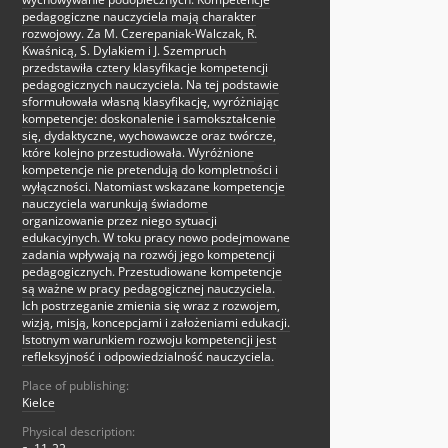
pedagogiczne nauczyciela mają charakter
rozwojowy. Za M. Czerepaniak-Walczak, R.
Kwaśnicą, S. Dylakiem i J. Szempruch
przedstawiła cztery klasyfikacje kompetencji
pedagogicznych nauczyciela. Na tej podstawie
sformułowała własną klasyfikację, wyróżniając
kompetencje: doskonalenie i samokształcenie
się, dydaktyczne, wychowawcze oraz twórcze,
które kolejno przestudiowała. Wyróżnione
kompetencje nie pretendują do kompletności i
wyłączności. Natomiast wskazane kompetencje
nauczyciela warunkują świadome
organizowanie przez niego sytuacji
edukacyjnych. W toku pracy nowo podejmowane
zadania wpływają na rozwój jego kompetencji
pedagogicznych. Przestudiowane kompetencje
są ważne w pracy pedagogicznej nauczyciela.
Ich postrzeganie zmienia się wraz z rozwojem,
wizją, misją, koncepcjami i założeniami edukacji.
Istotnym warunkiem rozwoju kompetencji jest
refleksyjność i odpowiedzialność nauczyciela.
Place of publishing:
Kielce
Physical description: