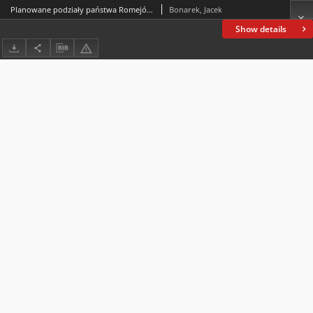
Planowane podziały państwa Romejów w X wieku. Perspektywa wydarzeń
Bonarek, Jacek
Show details