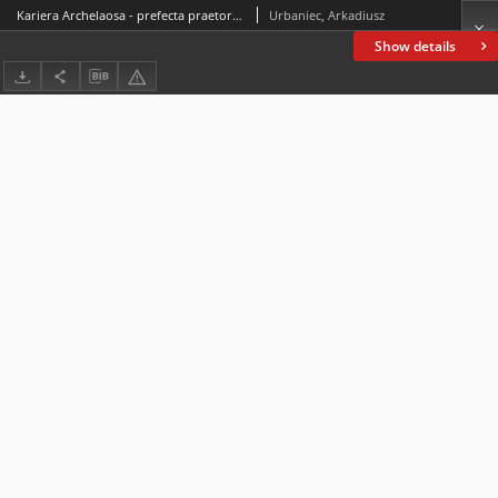
Kariera Archelaosa - prefecta praetorio Orientis, Illyricum oraz Africae- w czasach panowania Justyna iw początkach rządów Justyniana
Urbaniec, Arkadiusz
Show details