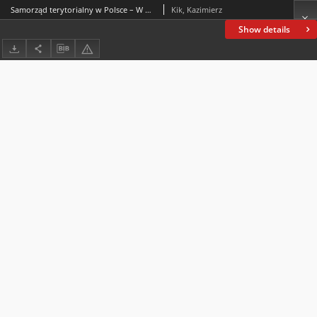
Samorząd terytorialny w Polsce – W partyjnym klinczu
Kik, Kazimierz
Show details