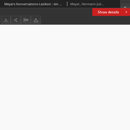
Meyers Konversations-Lexikon : ein Nachschlagewerk des allgemeinen Wissens
Meyer, Hermann Julius (1826-1909)
Show details