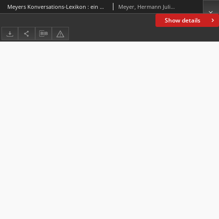
Meyers Konversations-Lexikon : ein Nachschlagewerk des allgemeinen Wissens
Meyer, Hermann Julius (1826-1909)
Show details