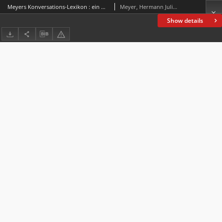
Meyers Konversations-Lexikon : ein Nachschlagewerk des allgemeinen Wissens
Meyer, Hermann Julius (1826-1909)
Show details