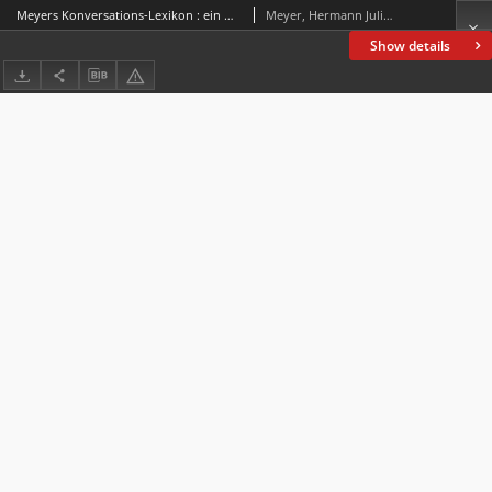
Meyers Konversations-Lexikon : ein Nachschlagewerk des allgemeinen Wissens
Meyer, Hermann Julius (1826-1909)
Show details