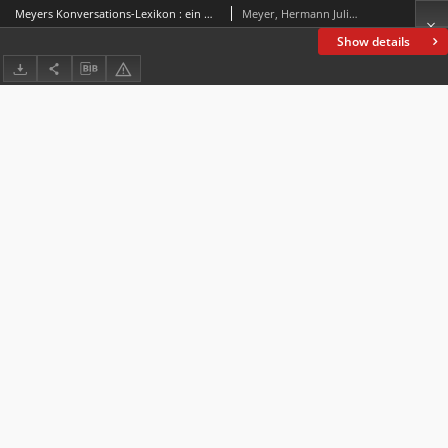
Meyers Konversations-Lexikon : ein Nachschlagewerk des allgemeinen Wissens
Meyer, Hermann Julius (1826-1909)
Show details