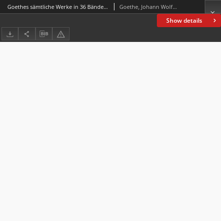
Goethes sämtliche Werke in 36 Bänden Bd. 31
Goethe, Johann Wolfgang von (1749-1832)
Show details