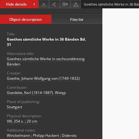
Hide details
Goethes sämtliche Werke in 36 Bä
Object description
Files list
Title:
Goethes sämtliche Werke in 36 Bänden Bd.
31
Alternative title:
Goethes sämtliche Werke in sechsunddretzig
Bänden
Creator:
Goethe, Johann Wolfgang von (1749-1832)
Contributor:
Goedeke, Karl (1814-1887). Wstęp
Place of publishing:
Stuttgart
Physical description:
VIII, 354 s. ; 20 cm
Additional notes:
Winckelmann ; Philipp Hackert ; Diderots