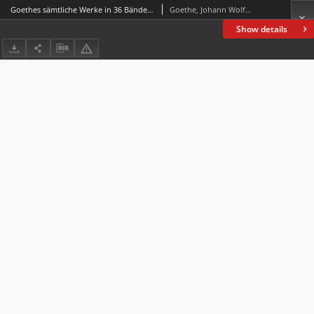
Goethes sämtliche Werke in 36 Bänden Bd. 31
Goethe, Johann Wolfgang von (1749-1832)
Show details